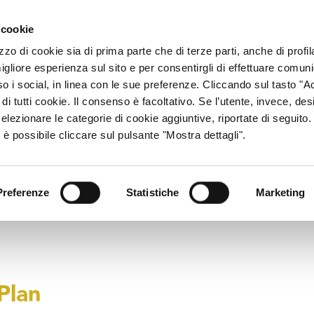
ACCESSO CONSU
 cookie
zzo di cookie sia di prima parte che di terze parti, anche di profi
igliore esperienza sul sito e per consentirgli di effettuare comun
CHI SIAMO
RETE DISTRIBUTIVA
PRODOTTI
R
so i social, in linea con le sue preferenze. Cliccando sul tasto "Ac
di tutti cookie. Il consenso è facoltativo. Se l’utente, invece, des
elezionare le categorie di cookie aggiuntive, riportate di seguito
lays
 è possibile cliccare sul pulsante "Mostra dettagli".
Preferenze
Statistiche
Marketing
Plan
Plan