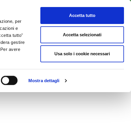
LENTI
ACCESSO CLIENTI
800 137 018
Accetta tutto
lazione, per
icazioni e
ISORSE UTILI
NEWS & BLOG
CONTATTI
Accetta selezionati
cetta tutto"
idera gestire
. Per avere
Usa solo i cookie necessari
Mostra dettagli