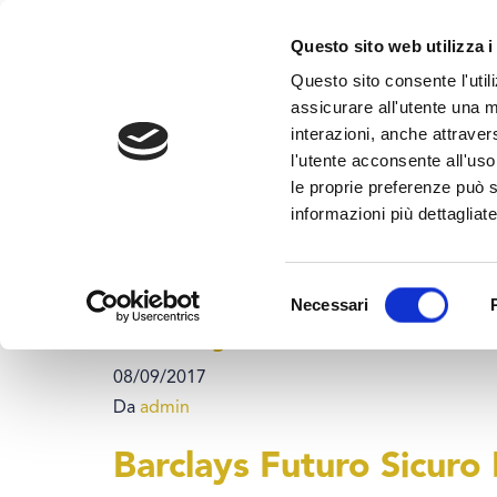
Questo sito web utilizza i
Questo sito consente l'utili
assicurare all'utente una m
interazioni, anche attraver
l'utente acconsente all'uso 
Home
>
Barclays
le proprie preferenze può s
Distributore:
Barc
informazioni più dettagliate
MEDVIDA Partners Italia
Selezione
Necessari
Barclays Futuro Sicuro 
del
consenso
08/09/2017
Da
admin
Barclays Futuro Sicuro 