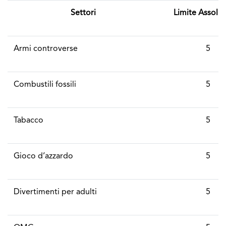
Settori
Limite Assolut
Armi controverse
5
Combustili fossili
5
Tabacco
5
Gioco d’azzardo
5
Divertimenti per adulti
5