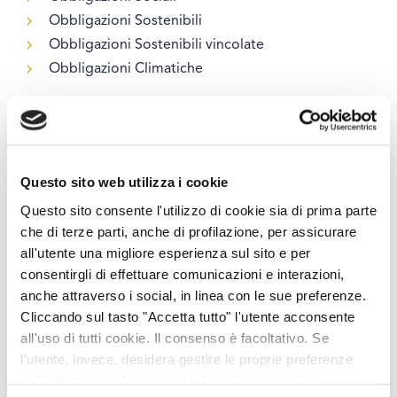
Obbligazioni Sostenibili
Obbligazioni Sostenibili vincolate
Obbligazioni Climatiche
4) Investimenti nel mercato del debito privato
A parità di condizioni, MEDVIDA Partners preferirà gli
investimenti nel mercato del debito privato che
Questo sito web utilizza i cookie
perseguono i seguenti obiettivi di investimento:
Questo sito consente l'utilizzo di cookie sia di prima parte
che di terze parti, anche di profilazione, per assicurare
Energia rinnovabile
all'utente una migliore esperienza sul sito e per
Trasporto non inquinante
consentirgli di effettuare comunicazioni e interazioni,
Gestione sostenibile dell’acqua e delle acque reflue
anche attraverso i social, in linea con le sue preferenze.
Efficienza energetica
Cliccando sul tasto "Accetta tutto" l'utente acconsente
Tutela e ripristino della biodiversità, degli
all'uso di tutti cookie. Il consenso è facoltativo. Se
ecosistemi e gestione ambientalmente sostenibile
l’utente, invece, desidera gestire le proprie preferenze
può selezionare le categorie di cookie aggiuntive,
delle risorse naturali