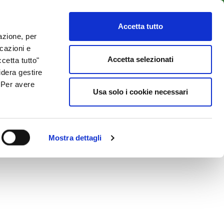
LENTI
ACCESSO CLIENTI
800 137 018
Accetta tutto
lazione, per
icazioni e
ISORSE UTILI
NEWS & BLOG
CONTATTI
Accetta selezionati
cetta tutto"
idera gestire
. Per avere
Usa solo i cookie necessari
Mostra dettagli