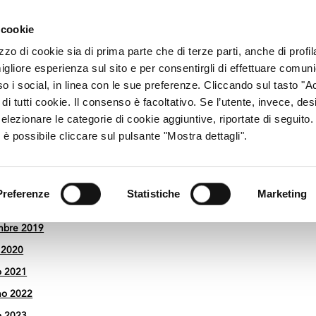
ACCESSO CONSU
 cookie
zzo di cookie sia di prima parte che di terze parti, anche di profi
igliore esperienza sul sito e per consentirgli di effettuare comun
CHI SIAMO
RETE DISTRIBUTIVA
PRODOTTI
R
so i social, in linea con le sue preferenze. Cliccando sul tasto "Ac
di tutti cookie. Il consenso è facoltativo. Se l’utente, invece, des
elezionare le categorie di cookie aggiuntive, riportate di seguito
 è possibile cliccare sul pulsante "Mostra dettagli".
Preferenze
Statistiche
Marketing
mbre 2019
 2020
o 2021
no 2022