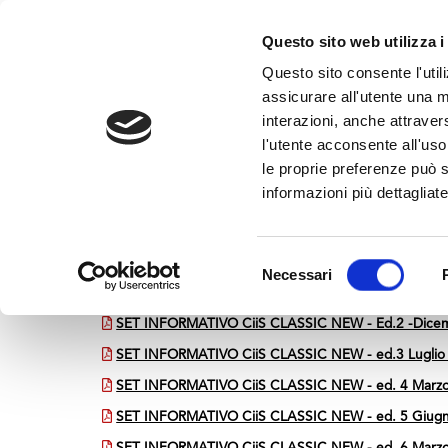
Questo sito web utilizza i
Questo sito consente l'utili
assicurare all'utente una m
interazioni, anche attraver
l'utente acconsente all'uso 
Home
>
CiiS Classic New
le proprie preferenze può s
CiiS Classic New
informazioni più dettagliate
MEDVIDA Partners Italia
Selezione
Necessari
del
Set Informativo - CiiS Classic New
consenso
SET INFORMATIVO CiiS CLASSIC NEW - Ed.2 -Dice
SET INFORMATIVO CiiS CLASSIC NEW - ed.3 Luglio
SET INFORMATIVO CiiS CLASSIC NEW - ed. 4 Marz
SET INFORMATIVO CiiS CLASSIC NEW - ed. 5 Giug