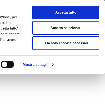
LENTI
ACCESSO CLIENTI
800 137 018
Accetta tutto
lazione, per
icazioni e
ISORSE UTILI
NEWS & BLOG
CONTATTI
Accetta selezionati
cetta tutto"
idera gestire
. Per avere
Usa solo i cookie necessari
Mostra dettagli