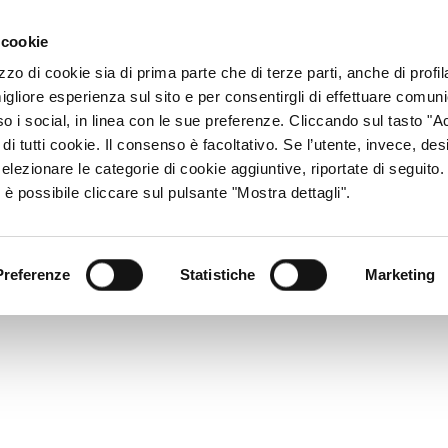
ACCESSO CONSU
 cookie
zzo di cookie sia di prima parte che di terze parti, anche di profi
igliore esperienza sul sito e per consentirgli di effettuare comun
CHI SIAMO
RETE DISTRIBUTIVA
PRODOTTI
R
so i social, in linea con le sue preferenze. Cliccando sul tasto "Ac
di tutti cookie. Il consenso è facoltativo. Se l’utente, invece, des
elezionare le categorie di cookie aggiuntive, riportate di seguito
 è possibile cliccare sul pulsante "Mostra dettagli".
Preferenze
Statistiche
Marketing