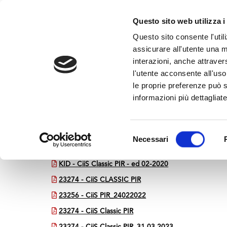
Questo sito web utilizza i
Questo sito consente l'utili
assicurare all'utente una m
interazioni, anche attraver
l'utente acconsente all'uso 
Home
>
CiiS Classic PIR
le proprie preferenze può s
CiiS Classic PIR
informazioni più dettagliate
MEDVIDA Partners Italia
Selezione
Necessari
del
KID - CiiS Classic PIR
consenso
KID - CiiS Classic PIR - ed 02-2020
23274 - CiiS CLASSIC PIR
23256 - CiiS PIR_24022022
23274 - CiiS Classic PIR