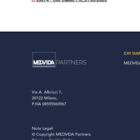
23274 - CiiS Classic PIR_31.03.2023
CHI SI
MEDVIDA
Via A. Albricci 7,
20122 Milano,
P.IVA 08595960967
Note Legali
© Copyright MEDVIDA Partners