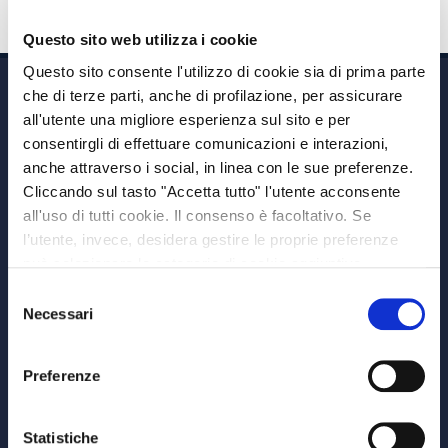
Questo sito web utilizza i cookie
Questo sito consente l'utilizzo di cookie sia di prima parte
che di terze parti, anche di profilazione, per assicurare
all'utente una migliore esperienza sul sito e per
consentirgli di effettuare comunicazioni e interazioni,
anche attraverso i social, in linea con le sue preferenze.
Cliccando sul tasto "Accetta tutto" l'utente acconsente
Via A. Albricci 7,
all'uso di tutti cookie. Il consenso è facoltativo. Se
20122 Milano,
l’utente, invece, desidera gestire le proprie preferenze
P.IVA 08595960967
può selezionare le categorie di cookie aggiuntive,
Note Legali
riportate di seguito. Per avere informazioni più dettagliate
Selezione
© Copyright MEDVIDA Partners
è possibile cliccare sul pulsante "Mostra dettagli".
Necessari
del
Privacy
–
Cookie Policy
consenso
Whistleblowing Channel
Preferenze
CHI SIAMO
MEDVIDA Partners
Statistiche