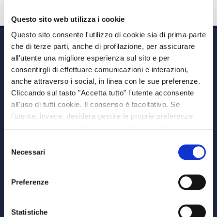
Questo sito web utilizza i cookie
Questo sito consente l'utilizzo di cookie sia di prima parte
che di terze parti, anche di profilazione, per assicurare
all'utente una migliore esperienza sul sito e per
consentirgli di effettuare comunicazioni e interazioni,
anche attraverso i social, in linea con le sue preferenze.
Cliccando sul tasto "Accetta tutto" l'utente acconsente
Via A. Albricci 7,
all'uso di tutti cookie. Il consenso è facoltativo. Se
20122 Milano,
l’utente, invece, desidera gestire le proprie preferenze
P.IVA 08595960967
può selezionare le categorie di cookie aggiuntive,
Note Legali
riportate di seguito. Per avere informazioni più dettagliate
Selezione
© Copyright MEDVIDA Partners
è possibile cliccare sul pulsante "Mostra dettagli".
Necessari
del
Privacy
–
Cookie Policy
consenso
Whistleblowing Channel
Preferenze
CHI SIAMO
MEDVIDA Partners
Statistiche