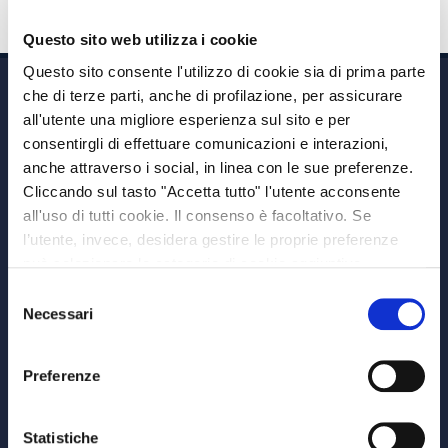
Questo sito web utilizza i cookie
Questo sito consente l'utilizzo di cookie sia di prima parte
che di terze parti, anche di profilazione, per assicurare
all'utente una migliore esperienza sul sito e per
consentirgli di effettuare comunicazioni e interazioni,
anche attraverso i social, in linea con le sue preferenze.
Cliccando sul tasto "Accetta tutto" l'utente acconsente
Via A. Albricci 7,
all'uso di tutti cookie. Il consenso è facoltativo. Se
20122 Milano,
l’utente, invece, desidera gestire le proprie preferenze
P.IVA 08595960967
può selezionare le categorie di cookie aggiuntive,
Note Legali
riportate di seguito. Per avere informazioni più dettagliate
Selezione
© Copyright MEDVIDA Partners
è possibile cliccare sul pulsante "Mostra dettagli".
Necessari
del
Privacy
–
Cookie Policy
consenso
Whistleblowing Channel
Preferenze
CHI SIAMO
MEDVIDA Partners
Statistiche