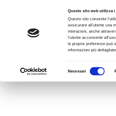
Questo sito web utilizza i
Questo sito consente l'utili
assicurare all'utente una m
interazioni, anche attraver
l'utente acconsente all'uso 
Home
>
CiiS Flessibile 5% Bonus
le proprie preferenze può s
CiiS Flessibile 5%
informazioni più dettagliate
MEDVIDA Partners Italia
Selezione
Necessari
del
consenso