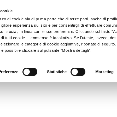
ACCESSO CONSU
 cookie
zzo di cookie sia di prima parte che di terze parti, anche di profi
igliore esperienza sul sito e per consentirgli di effettuare comun
CHI SIAMO
RETE DISTRIBUTIVA
PRODOTTI
R
so i social, in linea con le sue preferenze. Cliccando sul tasto "Ac
di tutti cookie. Il consenso è facoltativo. Se l’utente, invece, des
elezionare le categorie di cookie aggiuntive, riportate di seguito
 Bonus
 è possibile cliccare sul pulsante "Mostra dettagli".
Preferenze
Statistiche
Marketing