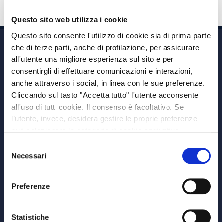
Questo sito web utilizza i cookie
Questo sito consente l'utilizzo di cookie sia di prima parte
che di terze parti, anche di profilazione, per assicurare
all'utente una migliore esperienza sul sito e per
consentirgli di effettuare comunicazioni e interazioni,
anche attraverso i social, in linea con le sue preferenze.
Cliccando sul tasto "Accetta tutto" l'utente acconsente
Via A. Albricci 7,
all'uso di tutti cookie. Il consenso è facoltativo. Se
20122 Milano,
l’utente, invece, desidera gestire le proprie preferenze
P.IVA 08595960967
può selezionare le categorie di cookie aggiuntive,
Note Legali
riportate di seguito. Per avere informazioni più dettagliate
Selezione
© Copyright MEDVIDA Partners
è possibile cliccare sul pulsante "Mostra dettagli".
Necessari
del
Privacy
–
Cookie Policy
consenso
Whistleblowing Channel
Preferenze
CHI SIAMO
MEDVIDA Partners
Statistiche