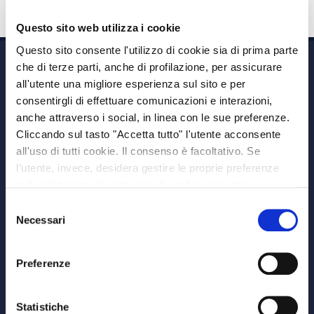
Questo sito web utilizza i cookie
Questo sito consente l'utilizzo di cookie sia di prima parte
che di terze parti, anche di profilazione, per assicurare
all'utente una migliore esperienza sul sito e per
consentirgli di effettuare comunicazioni e interazioni,
anche attraverso i social, in linea con le sue preferenze.
Cliccando sul tasto "Accetta tutto" l'utente acconsente
Via A. Albricci 7,
all'uso di tutti cookie. Il consenso è facoltativo. Se
20122 Milano,
l’utente, invece, desidera gestire le proprie preferenze
P.IVA 08595960967
può selezionare le categorie di cookie aggiuntive,
Note Legali
riportate di seguito. Per avere informazioni più dettagliate
Selezione
© Copyright MEDVIDA Partners
è possibile cliccare sul pulsante "Mostra dettagli".
Necessari
del
Privacy
–
Cookie Policy
consenso
Whistleblowing Channel
Preferenze
CHI SIAMO
MEDVIDA Partners
Statistiche