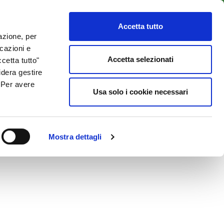
LENTI
ACCESSO CLIENTI
800 137 018
Accetta tutto
lazione, per
icazioni e
ISORSE UTILI
NEWS & BLOG
CONTATTI
Accetta selezionati
cetta tutto"
idera gestire
. Per avere
Usa solo i cookie necessari
Mostra dettagli