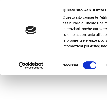
Questo sito web utilizza i
Questo sito consente l'utili
assicurare all'utente una m
interazioni, anche attraver
l'utente acconsente all'uso 
Home
>
CiiS Invesa
le proprie preferenze può s
CiiS Invesa
informazioni più dettagliate
MEDVIDA Partners Italia
Selezione
Necessari
del
consenso