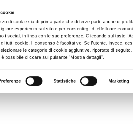
ACCESSO CONSU
 cookie
zzo di cookie sia di prima parte che di terze parti, anche di profi
igliore esperienza sul sito e per consentirgli di effettuare comun
CHI SIAMO
RETE DISTRIBUTIVA
PRODOTTI
R
so i social, in linea con le sue preferenze. Cliccando sul tasto "Ac
di tutti cookie. Il consenso è facoltativo. Se l’utente, invece, des
elezionare le categorie di cookie aggiuntive, riportate di seguito
 è possibile cliccare sul pulsante "Mostra dettagli".
Preferenze
Statistiche
Marketing