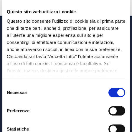
Questo sito web utilizza i cookie
Questo sito consente l'utilizzo di cookie sia di prima parte
che di terze parti, anche di profilazione, per assicurare
all'utente una migliore esperienza sul sito e per
consentirgli di effettuare comunicazioni e interazioni,
anche attraverso i social, in linea con le sue preferenze.
Cliccando sul tasto "Accetta tutto" l'utente acconsente
Via A. Albricci 7,
all'uso di tutti cookie. Il consenso è facoltativo. Se
20122 Milano,
l’utente, invece, desidera gestire le proprie preferenze
P.IVA 08595960967
può selezionare le categorie di cookie aggiuntive,
Note Legali
riportate di seguito. Per avere informazioni più dettagliate
Selezione
© Copyright MEDVIDA Partners
è possibile cliccare sul pulsante "Mostra dettagli".
Necessari
del
Privacy
–
Cookie Policy
consenso
Whistleblowing Channel
Preferenze
CHI SIAMO
MEDVIDA Partners
Statistiche