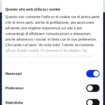
Questo sito web utilizza i cookie
Questo sito consente l'utilizzo di cookie sia di prima parte
che di terze parti, anche di profilazione, per assicurare
all'utente una migliore esperienza sul sito e per
consentirgli di effettuare comunicazioni e interazioni,
anche attraverso i social, in linea con le sue preferenze.
Cliccando sul tasto "Accetta tutto" l'utente acconsente
Via A. Albricci 7,
all'uso di tutti cookie. Il consenso è facoltativo. Se
20122 Milano,
l’utente, invece, desidera gestire le proprie preferenze
P.IVA 08595960967
può selezionare le categorie di cookie aggiuntive,
Note Legali
riportate di seguito. Per avere informazioni più dettagliate
Selezione
© Copyright MEDVIDA Partners
è possibile cliccare sul pulsante "Mostra dettagli".
Necessari
del
Privacy
–
Cookie Policy
consenso
Whistleblowing Channel
Preferenze
CHI SIAMO
MEDVIDA Partners
Statistiche