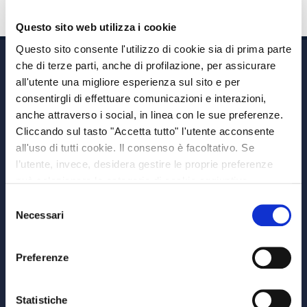
Questo sito web utilizza i cookie
Questo sito consente l'utilizzo di cookie sia di prima parte
che di terze parti, anche di profilazione, per assicurare
all'utente una migliore esperienza sul sito e per
consentirgli di effettuare comunicazioni e interazioni,
anche attraverso i social, in linea con le sue preferenze.
Cliccando sul tasto "Accetta tutto" l'utente acconsente
Via A. Albricci 7,
all'uso di tutti cookie. Il consenso è facoltativo. Se
20122 Milano,
l’utente, invece, desidera gestire le proprie preferenze
P.IVA 08595960967
può selezionare le categorie di cookie aggiuntive,
Note Legali
riportate di seguito. Per avere informazioni più dettagliate
Selezione
© Copyright MEDVIDA Partners
è possibile cliccare sul pulsante "Mostra dettagli".
Necessari
del
Privacy
–
Cookie Policy
consenso
Whistleblowing Channel
Preferenze
CHI SIAMO
MEDVIDA Partners
Statistiche