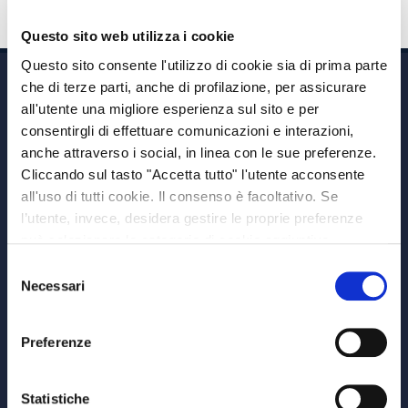
Questo sito web utilizza i cookie
Questo sito consente l'utilizzo di cookie sia di prima parte
che di terze parti, anche di profilazione, per assicurare
all'utente una migliore esperienza sul sito e per
consentirgli di effettuare comunicazioni e interazioni,
anche attraverso i social, in linea con le sue preferenze.
Cliccando sul tasto "Accetta tutto" l'utente acconsente
Via A. Albricci 7,
all'uso di tutti cookie. Il consenso è facoltativo. Se
20122 Milano,
l’utente, invece, desidera gestire le proprie preferenze
P.IVA 08595960967
può selezionare le categorie di cookie aggiuntive,
Note Legali
riportate di seguito. Per avere informazioni più dettagliate
Selezione
© Copyright MEDVIDA Partners
è possibile cliccare sul pulsante "Mostra dettagli".
Necessari
del
Privacy
–
Cookie Policy
consenso
Whistleblowing Channel
Preferenze
CHI SIAMO
MEDVIDA Partners
Statistiche