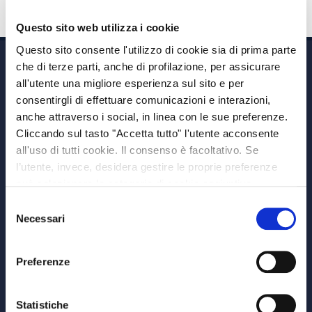
Questo sito web utilizza i cookie
Questo sito consente l'utilizzo di cookie sia di prima parte
che di terze parti, anche di profilazione, per assicurare
all'utente una migliore esperienza sul sito e per
consentirgli di effettuare comunicazioni e interazioni,
anche attraverso i social, in linea con le sue preferenze.
Cliccando sul tasto "Accetta tutto" l'utente acconsente
Via A. Albricci 7,
all'uso di tutti cookie. Il consenso è facoltativo. Se
20122 Milano,
l’utente, invece, desidera gestire le proprie preferenze
P.IVA 08595960967
può selezionare le categorie di cookie aggiuntive,
Note Legali
riportate di seguito. Per avere informazioni più dettagliate
Selezione
© Copyright MEDVIDA Partners
è possibile cliccare sul pulsante "Mostra dettagli".
Necessari
del
Privacy
–
Cookie Policy
consenso
Whistleblowing Channel
Preferenze
CHI SIAMO
MEDVIDA Partners
Statistiche