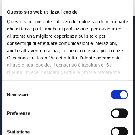
Questo sito web utilizza i cookie
Questo sito consente l'utilizzo di cookie sia di prima parte
che di terze parti, anche di profilazione, per assicurare
all'utente una migliore esperienza sul sito e per
consentirgli di effettuare comunicazioni e interazioni,
anche attraverso i social, in linea con le sue preferenze.
Cliccando sul tasto "Accetta tutto" l'utente acconsente
Via A. Albricci 7,
all'uso di tutti cookie. Il consenso è facoltativo. Se
20122 Milano,
l’utente, invece, desidera gestire le proprie preferenze
P.IVA 08595960967
può selezionare le categorie di cookie aggiuntive,
Note Legali
riportate di seguito. Per avere informazioni più dettagliate
Selezione
© Copyright MEDVIDA Partners
è possibile cliccare sul pulsante "Mostra dettagli".
Necessari
del
Privacy
–
Cookie Policy
consenso
Whistleblowing Channel
Preferenze
CHI SIAMO
MEDVIDA Partners
Statistiche