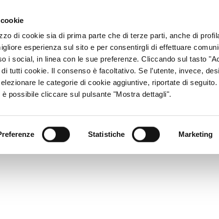
ACCESSO CONSU
 cookie
zzo di cookie sia di prima parte che di terze parti, anche di profi
igliore esperienza sul sito e per consentirgli di effettuare comun
CHI SIAMO
RETE DISTRIBUTIVA
PRODOTTI
R
so i social, in linea con le sue preferenze. Cliccando sul tasto "Ac
di tutti cookie. Il consenso è facoltativo. Se l’utente, invece, des
elezionare le categorie di cookie aggiuntive, riportate di seguito
 è possibile cliccare sul pulsante "Mostra dettagli".
Preferenze
Statistiche
Marketing