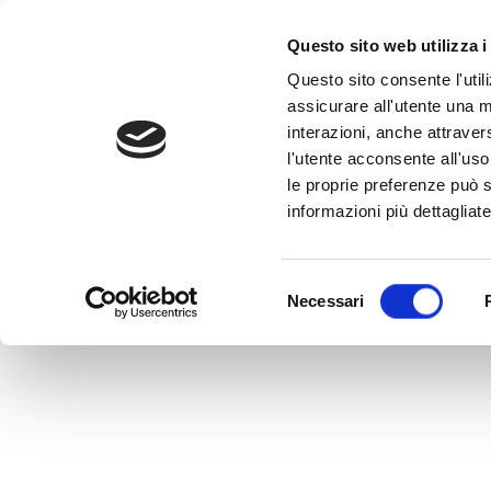
Questo sito web utilizza i
Questo sito consente l'utili
assicurare all'utente una m
interazioni, anche attraver
l'utente acconsente all'uso 
Home
>
CLIP 4
le proprie preferenze può s
CLIP 4
informazioni più dettagliate
MEDVIDA Partners Italia
Selezione
Necessari
del
consenso