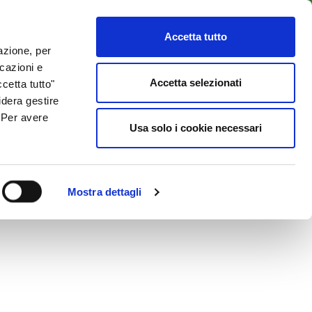
LENTI
ACCESSO CLIENTI
800 137 018
Accetta tutto
lazione, per
icazioni e
ISORSE UTILI
NEWS & BLOG
CONTATTI
Accetta selezionati
cetta tutto"
idera gestire
. Per avere
Usa solo i cookie necessari
Mostra dettagli