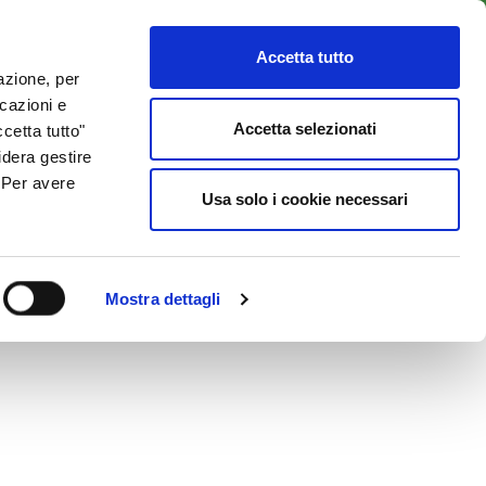
LENTI
ACCESSO CLIENTI
800 137 018
Accetta tutto
lazione, per
icazioni e
ISORSE UTILI
NEWS & BLOG
CONTATTI
Accetta selezionati
cetta tutto"
idera gestire
. Per avere
Usa solo i cookie necessari
Mostra dettagli