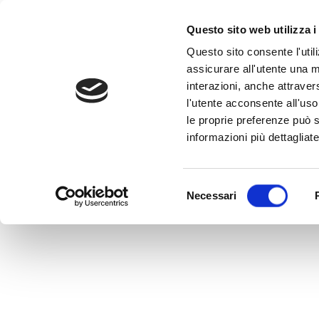
Questo sito web utilizza i
Questo sito consente l'utili
assicurare all'utente una m
interazioni, anche attraver
l'utente acconsente all'uso 
Home
>
CLIP 4 Bonus 4
le proprie preferenze può s
CLIP 4 Bonus 4
informazioni più dettagliate
MEDVIDA Partners Italia
Selezione
Necessari
del
consenso