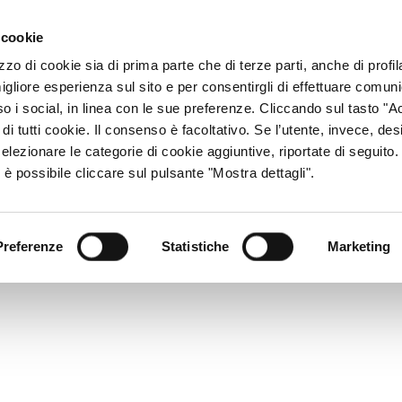
ACCESSO CONSU
 cookie
zzo di cookie sia di prima parte che di terze parti, anche di profi
igliore esperienza sul sito e per consentirgli di effettuare comun
CHI SIAMO
RETE DISTRIBUTIVA
PRODOTTI
R
so i social, in linea con le sue preferenze. Cliccando sul tasto "Ac
di tutti cookie. Il consenso è facoltativo. Se l’utente, invece, des
elezionare le categorie di cookie aggiuntive, riportate di seguito
 è possibile cliccare sul pulsante "Mostra dettagli".
Preferenze
Statistiche
Marketing