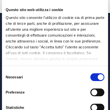
Questo sito web utilizza i cookie
Questo sito consente l'utilizzo di cookie sia di prima parte
che di terze parti, anche di profilazione, per assicurare
all'utente una migliore esperienza sul sito e per
consentirgli di effettuare comunicazioni e interazioni,
anche attraverso i social, in linea con le sue preferenze.
Cliccando sul tasto "Accetta tutto" l'utente acconsente
Via A. Albricci 7,
all'uso di tutti cookie. Il consenso è facoltativo. Se
20122 Milano,
l’utente, invece, desidera gestire le proprie preferenze
P.IVA 08595960967
può selezionare le categorie di cookie aggiuntive,
Note Legali
riportate di seguito. Per avere informazioni più dettagliate
Selezione
© Copyright MEDVIDA Partners
è possibile cliccare sul pulsante "Mostra dettagli".
Necessari
del
Privacy
–
Cookie Policy
consenso
Whistleblowing Channel
Preferenze
CHI SIAMO
MEDVIDA Partners
Statistiche