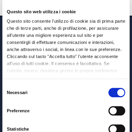
Questo sito web utilizza i cookie
Questo sito consente l'utilizzo di cookie sia di prima parte
che di terze parti, anche di profilazione, per assicurare
all'utente una migliore esperienza sul sito e per
consentirgli di effettuare comunicazioni e interazioni,
anche attraverso i social, in linea con le sue preferenze.
Cliccando sul tasto "Accetta tutto" l'utente acconsente
Via A. Albricci 7,
all'uso di tutti cookie. Il consenso è facoltativo. Se
20122 Milano,
l’utente, invece, desidera gestire le proprie preferenze
P.IVA 08595960967
può selezionare le categorie di cookie aggiuntive,
Note Legali
riportate di seguito. Per avere informazioni più dettagliate
Selezione
© Copyright MEDVIDA Partners
è possibile cliccare sul pulsante "Mostra dettagli".
Necessari
del
Privacy
–
Cookie Policy
consenso
Whistleblowing Channel
Preferenze
CHI SIAMO
MEDVIDA Partners
Statistiche