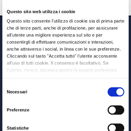
Questo sito web utilizza i cookie
Questo sito consente l'utilizzo di cookie sia di prima parte
che di terze parti, anche di profilazione, per assicurare
all'utente una migliore esperienza sul sito e per
consentirgli di effettuare comunicazioni e interazioni,
anche attraverso i social, in linea con le sue preferenze.
Cliccando sul tasto "Accetta tutto" l'utente acconsente
Via A. Albricci 7,
all'uso di tutti cookie. Il consenso è facoltativo. Se
20122 Milano,
l’utente, invece, desidera gestire le proprie preferenze
P.IVA 08595960967
può selezionare le categorie di cookie aggiuntive,
Note Legali
riportate di seguito. Per avere informazioni più dettagliate
Selezione
© Copyright MEDVIDA Partners
è possibile cliccare sul pulsante "Mostra dettagli".
Necessari
del
Privacy
–
Cookie Policy
consenso
Whistleblowing Channel
Preferenze
CHI SIAMO
MEDVIDA Partners
Statistiche