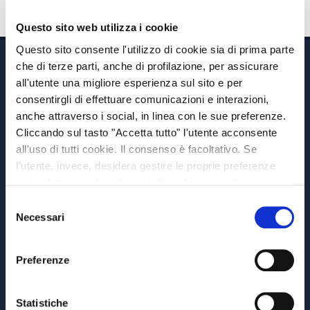
Questo sito web utilizza i cookie
Questo sito consente l'utilizzo di cookie sia di prima parte
che di terze parti, anche di profilazione, per assicurare
all'utente una migliore esperienza sul sito e per
consentirgli di effettuare comunicazioni e interazioni,
anche attraverso i social, in linea con le sue preferenze.
Cliccando sul tasto "Accetta tutto" l'utente acconsente
Via A. Albricci 7,
all'uso di tutti cookie. Il consenso è facoltativo. Se
20122 Milano,
l’utente, invece, desidera gestire le proprie preferenze
P.IVA 08595960967
può selezionare le categorie di cookie aggiuntive,
Note Legali
riportate di seguito. Per avere informazioni più dettagliate
Selezione
© Copyright MEDVIDA Partners
è possibile cliccare sul pulsante "Mostra dettagli".
Necessari
del
Privacy
–
Cookie Policy
consenso
Whistleblowing Channel
Preferenze
CHI SIAMO
MEDVIDA Partners
Statistiche