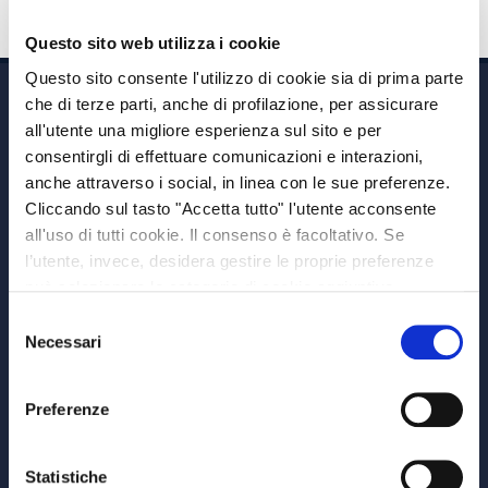
Questo sito web utilizza i cookie
Questo sito consente l'utilizzo di cookie sia di prima parte
che di terze parti, anche di profilazione, per assicurare
all'utente una migliore esperienza sul sito e per
consentirgli di effettuare comunicazioni e interazioni,
anche attraverso i social, in linea con le sue preferenze.
Cliccando sul tasto "Accetta tutto" l'utente acconsente
Via A. Albricci 7,
all'uso di tutti cookie. Il consenso è facoltativo. Se
20122 Milano,
l’utente, invece, desidera gestire le proprie preferenze
P.IVA 08595960967
può selezionare le categorie di cookie aggiuntive,
Note Legali
riportate di seguito. Per avere informazioni più dettagliate
Selezione
© Copyright MEDVIDA Partners
è possibile cliccare sul pulsante "Mostra dettagli".
Necessari
del
Privacy
–
Cookie Policy
consenso
Whistleblowing Channel
Preferenze
CHI SIAMO
MEDVIDA Partners
Statistiche