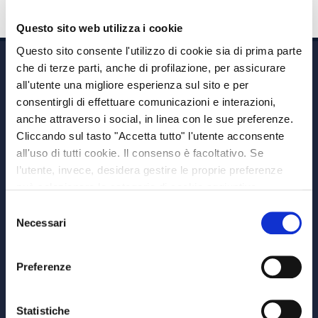
Questo sito web utilizza i cookie
Questo sito consente l'utilizzo di cookie sia di prima parte
che di terze parti, anche di profilazione, per assicurare
all'utente una migliore esperienza sul sito e per
consentirgli di effettuare comunicazioni e interazioni,
anche attraverso i social, in linea con le sue preferenze.
Cliccando sul tasto "Accetta tutto" l'utente acconsente
Via A. Albricci 7,
all'uso di tutti cookie. Il consenso è facoltativo. Se
20122 Milano,
l’utente, invece, desidera gestire le proprie preferenze
P.IVA 08595960967
può selezionare le categorie di cookie aggiuntive,
Note Legali
riportate di seguito. Per avere informazioni più dettagliate
Selezione
© Copyright MEDVIDA Partners
è possibile cliccare sul pulsante "Mostra dettagli".
Necessari
del
Privacy
–
Cookie Policy
consenso
Whistleblowing Channel
Preferenze
CHI SIAMO
MEDVIDA Partners
Statistiche