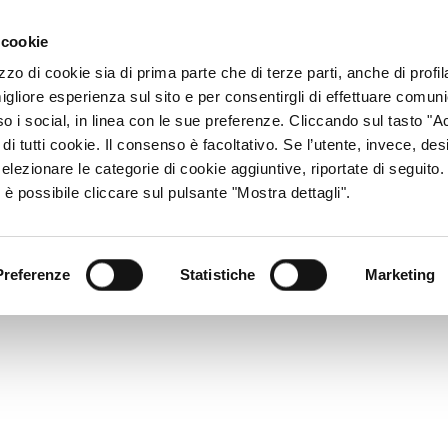
ACCESSO CONSU
 cookie
zzo di cookie sia di prima parte che di terze parti, anche di profi
igliore esperienza sul sito e per consentirgli di effettuare comun
CHI SIAMO
RETE DISTRIBUTIVA
PRODOTTI
R
so i social, in linea con le sue preferenze. Cliccando sul tasto "Ac
di tutti cookie. Il consenso è facoltativo. Se l’utente, invece, des
elezionare le categorie di cookie aggiuntive, riportate di seguito
 è possibile cliccare sul pulsante "Mostra dettagli".
Preferenze
Statistiche
Marketing