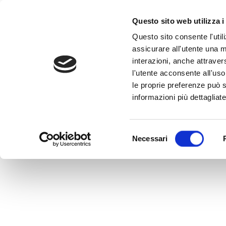
Questo sito web utilizza i
Questo sito consente l'utili
assicurare all'utente una m
interazioni, anche attraver
l'utente acconsente all'uso 
Home
>
IT0005244501
le proprie preferenze può s
IT0005244501
informazioni più dettagliate
MEDVIDA Partners Italia
Selezione
Necessari
del
consenso