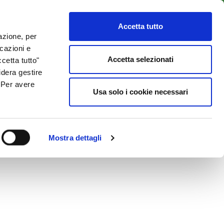
LENTI
ACCESSO CLIENTI
800 137 018
Accetta tutto
lazione, per
icazioni e
ISORSE UTILI
NEWS & BLOG
CONTATTI
Accetta selezionati
cetta tutto"
idera gestire
. Per avere
Usa solo i cookie necessari
Mostra dettagli