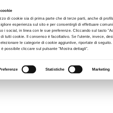
ACCESSO CONSU
 cookie
zzo di cookie sia di prima parte che di terze parti, anche di profi
igliore esperienza sul sito e per consentirgli di effettuare comun
CHI SIAMO
RETE DISTRIBUTIVA
PRODOTTI
R
so i social, in linea con le sue preferenze. Cliccando sul tasto "Ac
di tutti cookie. Il consenso è facoltativo. Se l’utente, invece, des
elezionare le categorie di cookie aggiuntive, riportate di seguito
 è possibile cliccare sul pulsante "Mostra dettagli".
Preferenze
Statistiche
Marketing