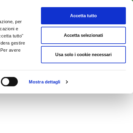
LENTI
ACCESSO CLIENTI
800 137 018
Accetta tutto
lazione, per
icazioni e
ISORSE UTILI
NEWS & BLOG
CONTATTI
Accetta selezionati
cetta tutto"
idera gestire
. Per avere
Usa solo i cookie necessari
Mostra dettagli