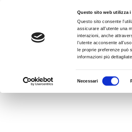
Questo sito web utilizza i
Questo sito consente l'utili
assicurare all'utente una m
interazioni, anche attraver
l'utente acconsente all'uso 
Home
>
LU0080237943
le proprie preferenze può s
LU0080237943
informazioni più dettagliate
MEDVIDA Partners Italia
Selezione
Necessari
del
consenso