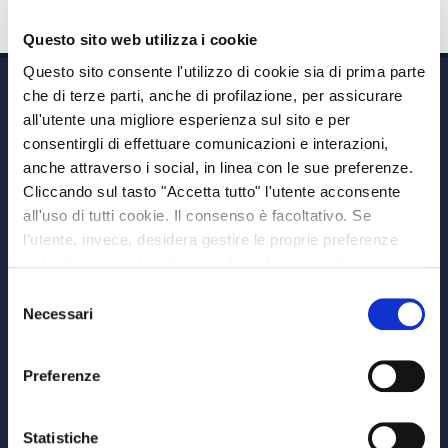
Questo sito web utilizza i cookie
Questo sito consente l'utilizzo di cookie sia di prima parte
che di terze parti, anche di profilazione, per assicurare
all'utente una migliore esperienza sul sito e per
consentirgli di effettuare comunicazioni e interazioni,
anche attraverso i social, in linea con le sue preferenze.
Cliccando sul tasto "Accetta tutto" l'utente acconsente
Via A. Albricci 7,
all'uso di tutti cookie. Il consenso è facoltativo. Se
20122 Milano,
l’utente, invece, desidera gestire le proprie preferenze
P.IVA 08595960967
può selezionare le categorie di cookie aggiuntive,
Note Legali
riportate di seguito. Per avere informazioni più dettagliate
Selezione
© Copyright MEDVIDA Partners
è possibile cliccare sul pulsante "Mostra dettagli".
Necessari
del
Privacy
–
Cookie Policy
consenso
Whistleblowing Channel
Preferenze
CHI SIAMO
MEDVIDA Partners
Statistiche