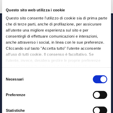
Questo sito web utilizza i cookie
Questo sito consente l'utilizzo di cookie sia di prima parte
che di terze parti, anche di profilazione, per assicurare
all'utente una migliore esperienza sul sito e per
consentirgli di effettuare comunicazioni e interazioni,
anche attraverso i social, in linea con le sue preferenze.
Cliccando sul tasto "Accetta tutto" l'utente acconsente
Via A. Albricci 7,
all'uso di tutti cookie. Il consenso è facoltativo. Se
20122 Milano,
l’utente, invece, desidera gestire le proprie preferenze
P.IVA 08595960967
può selezionare le categorie di cookie aggiuntive,
Note Legali
riportate di seguito. Per avere informazioni più dettagliate
Selezione
© Copyright MEDVIDA Partners
è possibile cliccare sul pulsante "Mostra dettagli".
Necessari
del
Privacy
–
Cookie Policy
consenso
Whistleblowing Channel
Preferenze
CHI SIAMO
MEDVIDA Partners
Statistiche