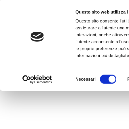
Questo sito web utilizza i
Questo sito consente l'utili
assicurare all'utente una m
interazioni, anche attraver
l'utente acconsente all'uso 
Home
>
LU1245471138
le proprie preferenze può s
LU1245471138
informazioni più dettagliate
MEDVIDA Partners Italia
Selezione
Necessari
del
consenso