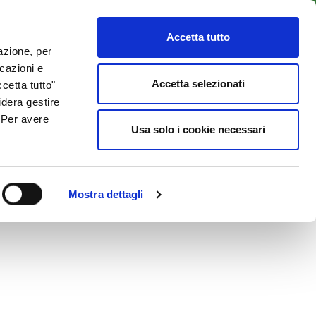
LENTI
ACCESSO CLIENTI
800 137 018
Accetta tutto
lazione, per
icazioni e
ISORSE UTILI
NEWS & BLOG
CONTATTI
Accetta selezionati
cetta tutto"
idera gestire
. Per avere
Usa solo i cookie necessari
Mostra dettagli