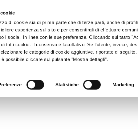
ACCESSO CONSU
 cookie
zzo di cookie sia di prima parte che di terze parti, anche di profi
igliore esperienza sul sito e per consentirgli di effettuare comun
CHI SIAMO
RETE DISTRIBUTIVA
PRODOTTI
R
so i social, in linea con le sue preferenze. Cliccando sul tasto "Ac
di tutti cookie. Il consenso è facoltativo. Se l’utente, invece, des
elezionare le categorie di cookie aggiuntive, riportate di seguito
 è possibile cliccare sul pulsante "Mostra dettagli".
Preferenze
Statistiche
Marketing