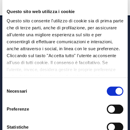
Questo sito web utilizza i cookie
Questo sito consente l'utilizzo di cookie sia di prima parte
che di terze parti, anche di profilazione, per assicurare
all'utente una migliore esperienza sul sito e per
consentirgli di effettuare comunicazioni e interazioni,
anche attraverso i social, in linea con le sue preferenze.
Cliccando sul tasto "Accetta tutto" l'utente acconsente
Via A. Albricci 7,
all'uso di tutti cookie. Il consenso è facoltativo. Se
20122 Milano,
l’utente, invece, desidera gestire le proprie preferenze
P.IVA 08595960967
può selezionare le categorie di cookie aggiuntive,
Note Legali
riportate di seguito. Per avere informazioni più dettagliate
Selezione
© Copyright MEDVIDA Partners
è possibile cliccare sul pulsante "Mostra dettagli".
Necessari
del
Privacy
–
Cookie Policy
consenso
Whistleblowing Channel
Preferenze
CHI SIAMO
MEDVIDA Partners
Statistiche