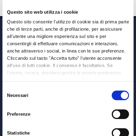
Questo sito web utilizza i cookie
Questo sito consente l'utilizzo di cookie sia di prima parte
che di terze parti, anche di profilazione, per assicurare
all'utente una migliore esperienza sul sito e per
consentirgli di effettuare comunicazioni e interazioni,
anche attraverso i social, in linea con le sue preferenze.
Cliccando sul tasto "Accetta tutto" l'utente acconsente
Via A. Albricci 7,
all'uso di tutti cookie. Il consenso è facoltativo. Se
20122 Milano,
l’utente, invece, desidera gestire le proprie preferenze
P.IVA 08595960967
può selezionare le categorie di cookie aggiuntive,
Note Legali
riportate di seguito. Per avere informazioni più dettagliate
Selezione
© Copyright MEDVIDA Partners
è possibile cliccare sul pulsante "Mostra dettagli".
Necessari
del
Privacy
–
Cookie Policy
consenso
Whistleblowing Channel
Preferenze
CHI SIAMO
MEDVIDA Partners
Statistiche