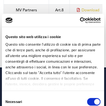
MV Partners
Art.8
Download
Equilibrato
MV Partners
Art.8
Download
Moderato
Questo sito web utilizza i cookie
Questo sito consente l'utilizzo di cookie sia di prima parte
MV Partners Prudente
Art.8
Download
che di terze parti, anche di profilazione, per assicurare
all'utente una migliore esperienza sul sito e per
consentirgli di effettuare comunicazioni e interazioni,
anche attraverso i social, in linea con le sue preferenze.
Cliccando sul tasto "Accetta tutto" l'utente acconsente
all'uso di tutti cookie. Il consenso è facoltativo. Se
l’utente, invece, desidera gestire le proprie preferenze
può selezionare le categorie di cookie aggiuntive,
riportate di seguito. Per avere informazioni più dettagliate
Selezione
è possibile cliccare sul pulsante "Mostra dettagli".
Necessari
del
Via A. Albricci 7,