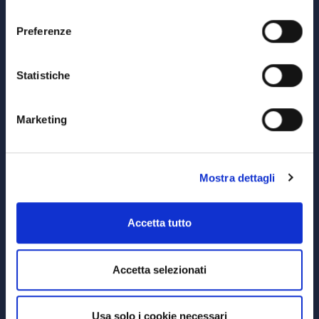
consenso
20122 Milano,
P.IVA 08595960967
Preferenze
Note Legali
© Copyright MEDVIDA Partners
Statistiche
Privacy
–
Cookie Policy
Whistleblowing Channel
Marketing
CHI SIAMO
MEDVIDA Partners
Mostra dettagli
RETE DISTRIBUTIVA
Accetta tutto
PRODOTTI
Accetta selezionati
Prodotti di Investimento
RISORSE UTILI
Usa solo i cookie necessari