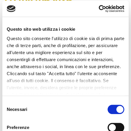
LU1681045024
06/08/2026
Da
products
Questo sito web utilizza i cookie
LU1939214778
Questo sito consente l'utilizzo di cookie sia di prima parte
che di terze parti, anche di profilazione, per assicurare
06/08/2026
all'utente una migliore esperienza sul sito e per
Da
products
consentirgli di effettuare comunicazioni e interazioni,
LU2924885309
anche attraverso i social, in linea con le sue preferenze.
Cliccando sul tasto "Accetta tutto" l'utente acconsente
all'uso di tutti cookie. Il consenso è facoltativo. Se
06/08/2026
l’utente, invece, desidera gestire le proprie preferenze
Da
products
può selezionare le categorie di cookie aggiuntive,
LU3053688571
riportate di seguito. Per avere informazioni più dettagliate
Selezione
è possibile cliccare sul pulsante "Mostra dettagli".
Necessari
del
06/08/2026
consenso
Da
products
Preferenze