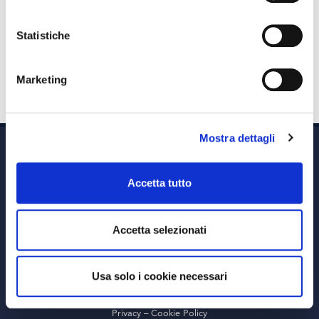
LU0365775922
Statistiche
06/08/2026
Da
products
Marketing
Navigazione articoli
Articoli meno recenti
Mostra dettagli
Accetta tutto
Accetta selezionati
Via A. Albricci 7,
20122 Milano,
P.IVA 08595960967
Usa solo i cookie necessari
Note Legali
© Copyright MEDVIDA Partners
Privacy
–
Cookie Policy