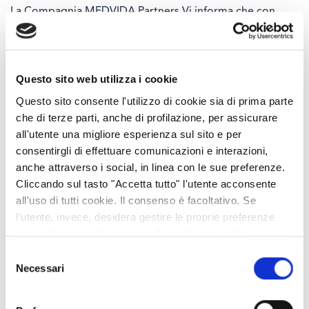
La Compagnia MEDVIDA Partners Vi informa che con
decorrenza 1° dicembre 2023 avverrà la
fusione del
fondo
“DECALIA Millennials – R USD P,” (ISIN
LU1339138668) nel fondo “Decalia Sustainable Society
Questo sito web utilizza i cookie
A1P USD H Cap” avente ISIN LU2620758859.
Questo sito consente l'utilizzo di cookie sia di prima parte
che di terze parti, anche di profilazione, per assicurare
Fondo di partenza
Fondo di de
all'utente una migliore esperienza sul sito e per
consentirgli di effettuare comunicazioni e interazioni,
Fondo
ISIN
Fondo
anche attraverso i social, in linea con le sue preferenze.
Cliccando sul tasto "Accetta tutto" l'utente acconsente
DECALIA Millennials –
LU1339138668
Decalia Sus
all'uso di tutti cookie. Il consenso è facoltativo. Se
l’utente, invece, desidera gestire le proprie preferenze
R USD P
Society A1
può selezionare le categorie di cookie aggiuntive,
riportate di seguito. Per avere informazioni più dettagliate
Selezione
A partire dalla giornata del 22 Novembre 2023 non
è possibile cliccare sul pulsante "Mostra dettagli".
Necessari
del
sarà più possibile per le nuove sottoscrizioni
consenso
investire nel fondo DECALIA Millennials – R USD P