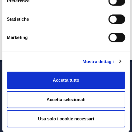
Preferenze
così come tutte le operazioni di uscita dal fondo
saranno sospese.
Il passaggio dal fondo oggetto di fusione al
Statistiche
comparto ricevente avverrà automaticamente e
senza oneri o spese di alcun genere.
Marketing
Mostra dettagli
Accetta tutto
Accetta selezionati
Via A. Albricci 7,
20122 Milano,
P.IVA 08595960967
Usa solo i cookie necessari
Note Legali