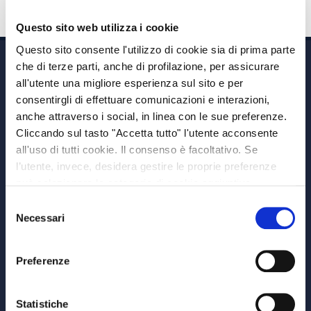
Questo sito web utilizza i cookie
Questo sito consente l'utilizzo di cookie sia di prima parte
che di terze parti, anche di profilazione, per assicurare
all'utente una migliore esperienza sul sito e per
consentirgli di effettuare comunicazioni e interazioni,
anche attraverso i social, in linea con le sue preferenze.
Cliccando sul tasto "Accetta tutto" l'utente acconsente
Via A. Albricci 7,
all'uso di tutti cookie. Il consenso è facoltativo. Se
20122 Milano,
l’utente, invece, desidera gestire le proprie preferenze
P.IVA 08595960967
può selezionare le categorie di cookie aggiuntive,
Note Legali
riportate di seguito. Per avere informazioni più dettagliate
Selezione
© Copyright MEDVIDA Partners
è possibile cliccare sul pulsante "Mostra dettagli".
Necessari
del
Privacy
–
Cookie Policy
consenso
Whistleblowing Channel
Preferenze
CHI SIAMO
MEDVIDA Partners
Statistiche