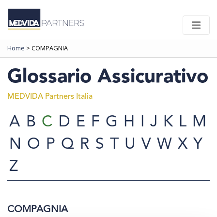
Home
>
COMPAGNIA
Glossario Assicurativo
MEDVIDA Partners Italia
A
B
C
D
E
F
G
H
I
J
K
L
M
N
O
P
Q
R
S
T
U
V
W
X
Y
Z
COMPAGNIA