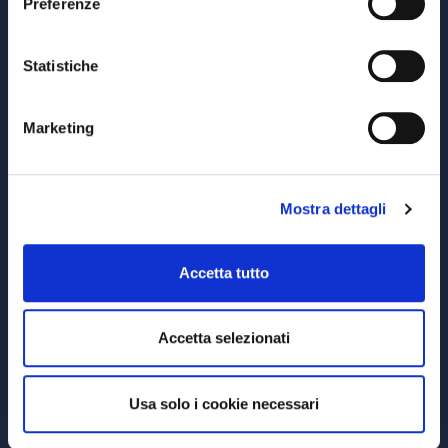
Preferenze
© Copyright MEDVIDA Partners
Privacy
–
Cookie Policy
Whistleblowing Channel
Statistiche
CHI SIAMO
Marketing
MEDVIDA Partners
RETE DISTRIBUTIVA
Mostra dettagli
PRODOTTI
Accetta tutto
Prodotti di Investimento
Accetta selezionati
RISORSE UTILI
Documentazione Contrattuale
Usa solo i cookie necessari
Reclami
Denuncia un sinistro