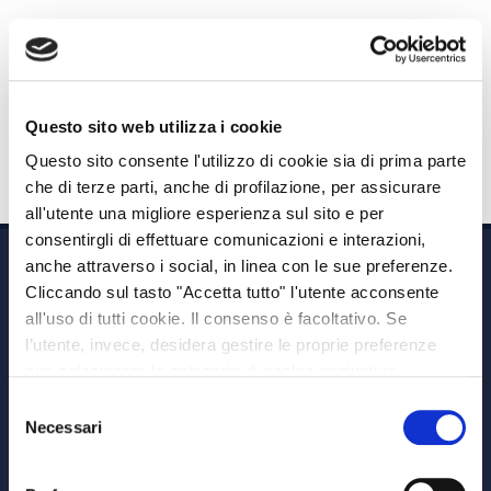
La rappresentanza italiana di MEDVIDA PARTNERS
autorizzata all’esercizio delle assicurazioni sulla base
dell’informativa consegnata all’IVASS, con sede in via
A.Albricci 7 – 20122 Milano (Italia).
Questo sito web utilizza i cookie
Questo sito consente l'utilizzo di cookie sia di prima parte
che di terze parti, anche di profilazione, per assicurare
all'utente una migliore esperienza sul sito e per
consentirgli di effettuare comunicazioni e interazioni,
anche attraverso i social, in linea con le sue preferenze.
Cliccando sul tasto "Accetta tutto" l'utente acconsente
all'uso di tutti cookie. Il consenso è facoltativo. Se
l’utente, invece, desidera gestire le proprie preferenze
può selezionare le categorie di cookie aggiuntive,
Via A. Albricci 7,
riportate di seguito. Per avere informazioni più dettagliate
Selezione
20122 Milano,
è possibile cliccare sul pulsante "Mostra dettagli".
Necessari
del
P.IVA 08595960967
consenso
Note Legali