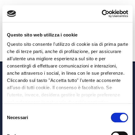
Persona fisica o giuridica, che può coincidere o no con
l’Assicurato o il Beneficiario, che stipula il contratto di
assicurazione, che è tenuto a pagare il premio e che
esercita tutti i diritti nascenti dal contratto.
Questo sito web utilizza i cookie
Questo sito consente l'utilizzo di cookie sia di prima parte
che di terze parti, anche di profilazione, per assicurare
all'utente una migliore esperienza sul sito e per
consentirgli di effettuare comunicazioni e interazioni,
anche attraverso i social, in linea con le sue preferenze.
Cliccando sul tasto "Accetta tutto" l'utente acconsente
all'uso di tutti cookie. Il consenso è facoltativo. Se
l’utente, invece, desidera gestire le proprie preferenze
può selezionare le categorie di cookie aggiuntive,
Via A. Albricci 7,
riportate di seguito. Per avere informazioni più dettagliate
Selezione
20122 Milano,
è possibile cliccare sul pulsante "Mostra dettagli".
Necessari
del
P.IVA 08595960967
consenso
Note Legali