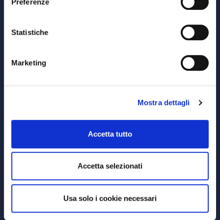
Preferenze
© Copyright MEDVIDA Partners
Privacy
–
Cookie Policy
Whistleblowing Channel
Statistiche
CHI SIAMO
Marketing
MEDVIDA Partners
RETE DISTRIBUTIVA
Mostra dettagli
PRODOTTI
Accetta tutto
Prodotti di Investimento
Accetta selezionati
RISORSE UTILI
Documentazione Contrattuale
Usa solo i cookie necessari
Reclami
Denuncia un sinistro