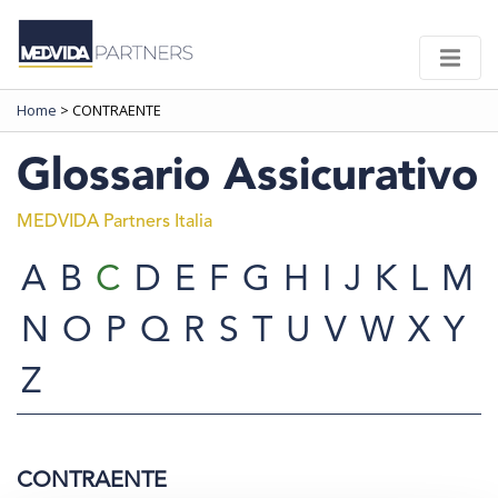
Home
>
CONTRAENTE
Glossario Assicurativo
MEDVIDA Partners Italia
A
B
C
D
E
F
G
H
I
J
K
L
M
N
O
P
Q
R
S
T
U
V
W
X
Y
Z
CONTRAENTE