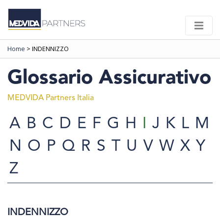
Home
>
INDENNIZZO
Glossario Assicurativo
MEDVIDA Partners Italia
A
B
C
D
E
F
G
H
I
J
K
L
M
N
O
P
Q
R
S
T
U
V
W
X
Y
Z
INDENNIZZO