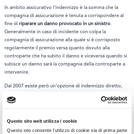
In ambito assicurativo l’indennizzo è la somma che la
compagnia di assicurazione è tenuta a corrispondere al
fine di
riparare un danno provocato in un sinistro
.
Generalmente in caso di incidente con colpa la
compagnia di assicurazione alla quale si è corrisposto
regolarmente il premio versa quanto dovuto alla
controparte che ha subito il danno e viceversa quando si
subisce un danno sarà la compagnia della controparte a
intervenire.
Dal 2007 esiste però un’opzione di indennizzo diretto,
introdotta dal decreto Bersani. L’indennizzo diretto
consente all’assicurato che ha subito un sinistro di
ottenere il risarcimento direttamente dalla propria
compagnia assicuratrice, che si occuperà in seguito di
Questo sito web utilizza i cookie
rivalersi sulla controparte che ha causato effettivamente il
Questo sito consente l'utilizzo di cookie sia di prima parte