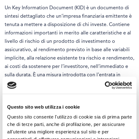
Un Key Information Document (KID) è un documento di
sintesi dettagliato che un’impresa finanziaria emittente è
tenuta a mettere a disposizione di chi investe. Contiene
informazioni importanti in merito alle caratteristiche e al
livello di rischio di un prodotto di investimento o
assicurativo, al rendimento previsto in base alle variabili
implicite, alla relazione esistente tra rischio e rendimento,
ai costi da sostenere per l’investitore, nell’immediato e
sulla durata. È una misura introdotta con l’entrata in
vigore, a gennaio 2018, della direttiva europea MIFID 2,
che si propone di disciplinare i servizi finanziari mettendo
al centro la tutela degli investitori. Il KID nasce come un
Questo sito web utilizza i cookie
documento standardizzato di facile e immediata
Questo sito consente l'utilizzo di cookie sia di prima parte
comprensione, finalizzato a una maggiore trasparenza e
che di terze parti, anche di profilazione, per assicurare
pensato per garantire una più agevole comparazione, da
all'utente una migliore esperienza sul sito e per
parte del futuro investitore, di diversi prodotti finanziari e