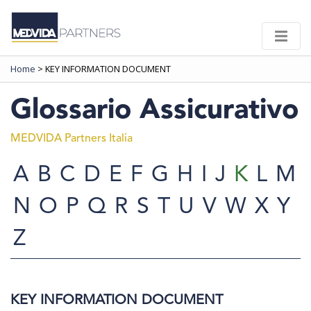
Home
>
KEY INFORMATION DOCUMENT
Glossario Assicurativo
MEDVIDA Partners Italia
A
B
C
D
E
F
G
H
I
J
K
L
M
N
O
P
Q
R
S
T
U
V
W
X
Y
Z
KEY INFORMATION DOCUMENT