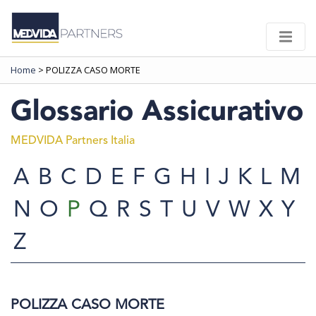
Home
>
POLIZZA CASO MORTE
Glossario Assicurativo
MEDVIDA Partners Italia
A
B
C
D
E
F
G
H
I
J
K
L
M
N
O
P
Q
R
S
T
U
V
W
X
Y
Z
POLIZZA CASO MORTE