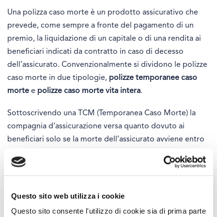
Una polizza caso morte è un prodotto assicurativo che
prevede, come sempre a fronte del pagamento di un
premio, la liquidazione di un capitale o di una rendita ai
beneficiari indicati da contratto in caso di decesso
dell’assicurato. Convenzionalmente si dividono le polizze
caso morte in due tipologie,
polizze temporanee caso
morte
e
polizze caso morte vita intera
.
Sottoscrivendo una TCM (Temporanea Caso Morte) la
compagnia d’assicurazione versa quanto dovuto ai
beneficiari solo se la morte dell’assicurato avviene entro
una data prestabilita da contratto. Se la polizza arriva a
scadenza e l’assicurato è ancora in vita la liquidazione non
avviene e i premi versati restano a fondo perduto. Si
tratta di una soluzione generalmente scelta per coprire
Questo sito web utilizza i cookie
un periodo di tempo limitato durante il quale la morte
Questo sito consente l'utilizzo di cookie sia di prima parte