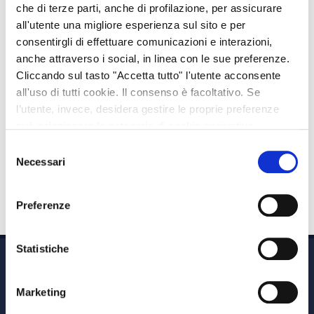
dell’assicurato avrebbe ripercussioni economiche
che di terze parti, anche di profilazione, per assicurare
particolarmente gravi sulla sua famiglia, ad esempio a
all'utente una migliore esperienza sul sito e per
causa della responsabilità esclusiva del rimborso del
consentirgli di effettuare comunicazioni e interazioni,
anche attraverso i social, in linea con le sue preferenze.
mutuo casa.
Cliccando sul tasto "Accetta tutto" l'utente acconsente
Con una polizza caso morte vita intera la liquidazione del
all'uso di tutti cookie. Il consenso è facoltativo. Se
l’utente, invece, desidera gestire le proprie preferenze
capitale ai beneficiari si ha invece alla morte
può selezionare le categorie di cookie aggiuntive,
dell’assicurato indipendentemente da quando avviene,
riportate di seguito. Per avere informazioni più dettagliate
Selezione
perché è questo evento a segnare la conclusione del
è possibile cliccare sul pulsante "Mostra dettagli".
Necessari
del
contratto.
consenso
Preferenze
Statistiche
Marketing