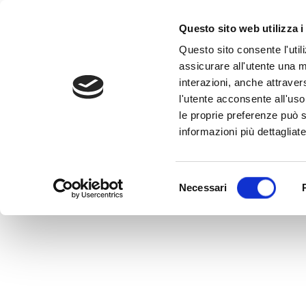
Questo sito web utilizza i
Questo sito consente l'utili
assicurare all'utente una m
interazioni, anche attraver
l'utente acconsente all'uso 
Home
>
IE0009515622
le proprie preferenze può s
IE0009515622
informazioni più dettagliate
MEDVIDA Partners Italia
Selezione
Necessari
del
consenso