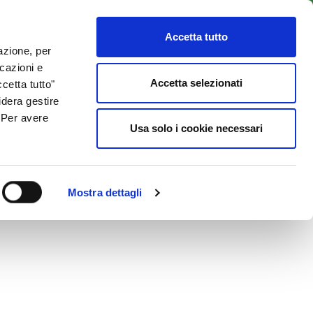
LENTI
ACCESSO CLIENTI
800 137 018
Accetta tutto
lazione, per
icazioni e
ISORSE UTILI
NEWS & BLOG
CONTATTI
Accetta selezionati
cetta tutto"
idera gestire
. Per avere
Usa solo i cookie necessari
Mostra dettagli