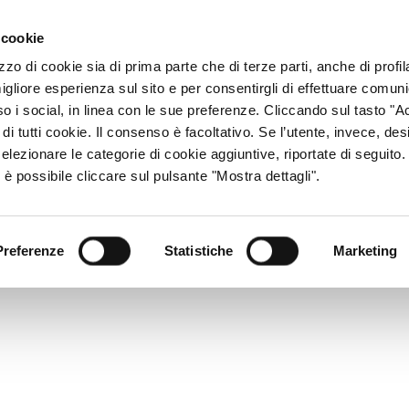
ACCESSO CONSU
 cookie
zzo di cookie sia di prima parte che di terze parti, anche di profi
igliore esperienza sul sito e per consentirgli di effettuare comun
CHI SIAMO
RETE DISTRIBUTIVA
PRODOTTI
R
so i social, in linea con le sue preferenze. Cliccando sul tasto "Ac
di tutti cookie. Il consenso è facoltativo. Se l’utente, invece, des
elezionare le categorie di cookie aggiuntive, riportate di seguito
 è possibile cliccare sul pulsante "Mostra dettagli".
Preferenze
Statistiche
Marketing