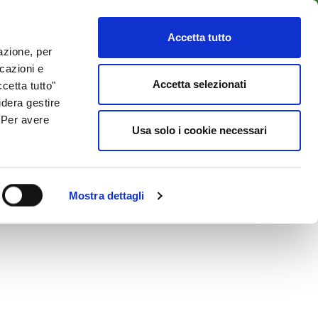
LENTI
ACCESSO CLIENTI
800 137 018
Accetta tutto
lazione, per
icazioni e
ISORSE UTILI
NEWS & BLOG
CONTATTI
Accetta selezionati
cetta tutto"
idera gestire
. Per avere
Usa solo i cookie necessari
Mostra dettagli