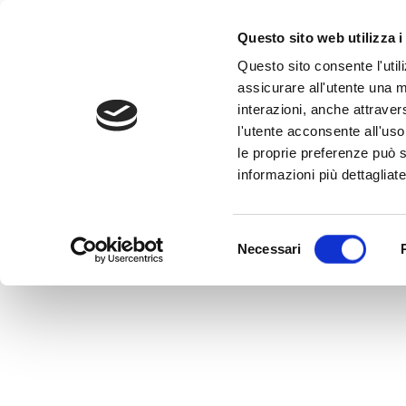
Questo sito web utilizza i
Questo sito consente l'utili
assicurare all'utente una m
interazioni, anche attraver
l'utente acconsente all'uso 
Home
>
LU0106234643
le proprie preferenze può s
LU0106234643
informazioni più dettagliate
MEDVIDA Partners Italia
Selezione
Necessari
del
consenso