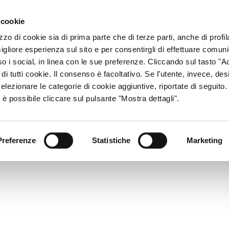
ACCESSO CONSU
 cookie
zzo di cookie sia di prima parte che di terze parti, anche di profi
igliore esperienza sul sito e per consentirgli di effettuare comun
CHI SIAMO
RETE DISTRIBUTIVA
PRODOTTI
R
so i social, in linea con le sue preferenze. Cliccando sul tasto "Ac
di tutti cookie. Il consenso è facoltativo. Se l’utente, invece, des
elezionare le categorie di cookie aggiuntive, riportate di seguito
 è possibile cliccare sul pulsante "Mostra dettagli".
Preferenze
Statistiche
Marketing