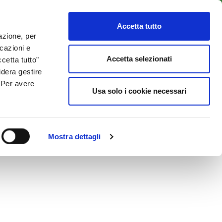
LENTI
ACCESSO CLIENTI
800 137 018
Accetta tutto
lazione, per
icazioni e
ISORSE UTILI
NEWS & BLOG
CONTATTI
Accetta selezionati
cetta tutto"
idera gestire
. Per avere
Usa solo i cookie necessari
Mostra dettagli