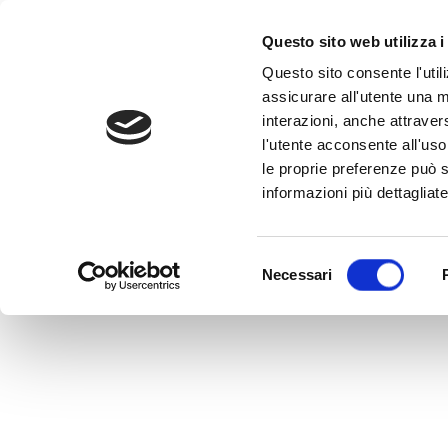
Questo sito web utilizza i
Questo sito consente l'utili
assicurare all'utente una m
interazioni, anche attraver
l'utente acconsente all'uso 
Home
>
LU0106238719
le proprie preferenze può s
LU0106238719
informazioni più dettagliate
MEDVIDA Partners Italia
Selezione
Necessari
del
consenso