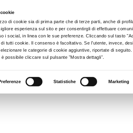
ACCESSO CONSU
 cookie
zzo di cookie sia di prima parte che di terze parti, anche di profi
igliore esperienza sul sito e per consentirgli di effettuare comun
CHI SIAMO
RETE DISTRIBUTIVA
PRODOTTI
R
so i social, in linea con le sue preferenze. Cliccando sul tasto "Ac
di tutti cookie. Il consenso è facoltativo. Se l’utente, invece, des
elezionare le categorie di cookie aggiuntive, riportate di seguito
 è possibile cliccare sul pulsante "Mostra dettagli".
Preferenze
Statistiche
Marketing