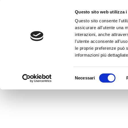
Questo sito web utilizza i
Questo sito consente l'utili
assicurare all'utente una m
interazioni, anche attraver
l'utente acconsente all'uso 
Home
>
LU0106261372
le proprie preferenze può s
LU0106261372
informazioni più dettagliate
MEDVIDA Partners Italia
Selezione
Necessari
del
consenso