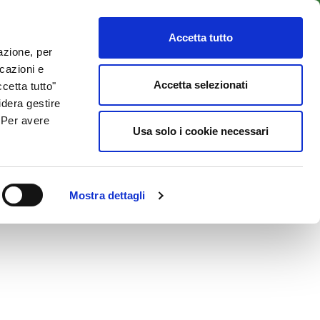
LENTI
ACCESSO CLIENTI
800 137 018
Accetta tutto
lazione, per
icazioni e
ISORSE UTILI
NEWS & BLOG
CONTATTI
Accetta selezionati
cetta tutto"
idera gestire
. Per avere
Usa solo i cookie necessari
Mostra dettagli