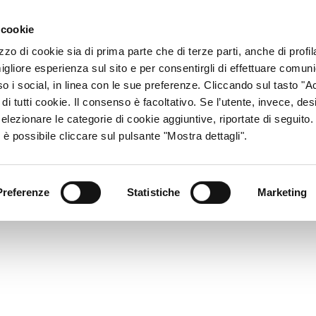
ACCESSO CONSU
 cookie
zzo di cookie sia di prima parte che di terze parti, anche di profi
igliore esperienza sul sito e per consentirgli di effettuare comun
CHI SIAMO
RETE DISTRIBUTIVA
PRODOTTI
R
so i social, in linea con le sue preferenze. Cliccando sul tasto "Ac
di tutti cookie. Il consenso è facoltativo. Se l’utente, invece, des
elezionare le categorie di cookie aggiuntive, riportate di seguito
 è possibile cliccare sul pulsante "Mostra dettagli".
Preferenze
Statistiche
Marketing