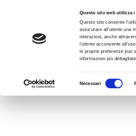
Questo sito web utilizza i
Questo sito consente l'utili
assicurare all'utente una m
interazioni, anche attraver
l'utente acconsente all'uso 
Home
>
LU0302446132
le proprie preferenze può s
LU0302446132
informazioni più dettagliate
MEDVIDA Partners Italia
Selezione
Necessari
del
consenso