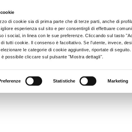
ACCESSO CONSU
 cookie
zzo di cookie sia di prima parte che di terze parti, anche di profi
igliore esperienza sul sito e per consentirgli di effettuare comun
CHI SIAMO
RETE DISTRIBUTIVA
PRODOTTI
R
so i social, in linea con le sue preferenze. Cliccando sul tasto "Ac
di tutti cookie. Il consenso è facoltativo. Se l’utente, invece, des
elezionare le categorie di cookie aggiuntive, riportate di seguito
 è possibile cliccare sul pulsante "Mostra dettagli".
Preferenze
Statistiche
Marketing