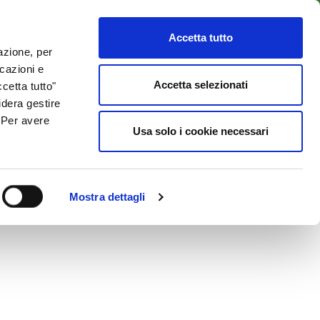
LENTI
ACCESSO CLIENTI
800 137 018
Accetta tutto
lazione, per
icazioni e
ISORSE UTILI
NEWS & BLOG
CONTATTI
Accetta selezionati
cetta tutto"
idera gestire
. Per avere
Usa solo i cookie necessari
Mostra dettagli