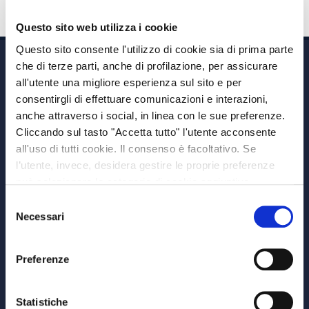
Questo sito web utilizza i cookie
Questo sito consente l'utilizzo di cookie sia di prima parte
che di terze parti, anche di profilazione, per assicurare
all'utente una migliore esperienza sul sito e per
consentirgli di effettuare comunicazioni e interazioni,
anche attraverso i social, in linea con le sue preferenze.
Cliccando sul tasto "Accetta tutto" l'utente acconsente
Via A. Albricci 7,
all'uso di tutti cookie. Il consenso è facoltativo. Se
20122 Milano,
l’utente, invece, desidera gestire le proprie preferenze
P.IVA 08595960967
può selezionare le categorie di cookie aggiuntive,
Note Legali
riportate di seguito. Per avere informazioni più dettagliate
Selezione
© Copyright MEDVIDA Partners
è possibile cliccare sul pulsante "Mostra dettagli".
Necessari
del
Privacy
–
Cookie Policy
consenso
Whistleblowing Channel
Preferenze
CHI SIAMO
MEDVIDA Partners
Statistiche