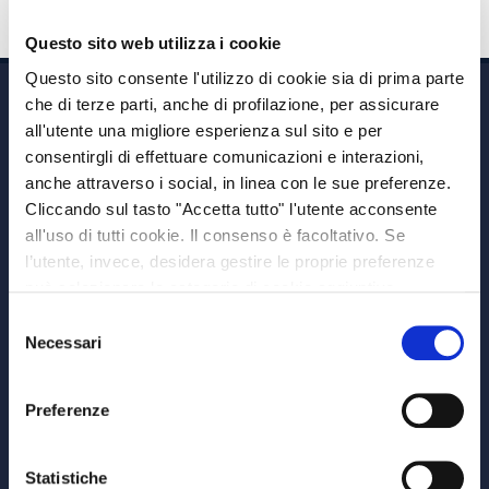
Questo sito web utilizza i cookie
Questo sito consente l'utilizzo di cookie sia di prima parte
che di terze parti, anche di profilazione, per assicurare
all'utente una migliore esperienza sul sito e per
consentirgli di effettuare comunicazioni e interazioni,
anche attraverso i social, in linea con le sue preferenze.
Cliccando sul tasto "Accetta tutto" l'utente acconsente
Via A. Albricci 7,
all'uso di tutti cookie. Il consenso è facoltativo. Se
20122 Milano,
l’utente, invece, desidera gestire le proprie preferenze
P.IVA 08595960967
può selezionare le categorie di cookie aggiuntive,
Note Legali
riportate di seguito. Per avere informazioni più dettagliate
Selezione
© Copyright MEDVIDA Partners
è possibile cliccare sul pulsante "Mostra dettagli".
Necessari
del
Privacy
–
Cookie Policy
consenso
Whistleblowing Channel
Preferenze
CHI SIAMO
MEDVIDA Partners
Statistiche