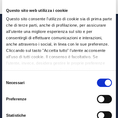
Questo sito web utilizza i cookie
Questo sito consente l'utilizzo di cookie sia di prima parte
che di terze parti, anche di profilazione, per assicurare
all'utente una migliore esperienza sul sito e per
consentirgli di effettuare comunicazioni e interazioni,
anche attraverso i social, in linea con le sue preferenze.
Cliccando sul tasto "Accetta tutto" l'utente acconsente
Via A. Albricci 7,
all'uso di tutti cookie. Il consenso è facoltativo. Se
20122 Milano,
l’utente, invece, desidera gestire le proprie preferenze
P.IVA 08595960967
può selezionare le categorie di cookie aggiuntive,
Note Legali
riportate di seguito. Per avere informazioni più dettagliate
Selezione
© Copyright MEDVIDA Partners
è possibile cliccare sul pulsante "Mostra dettagli".
Necessari
del
Privacy
–
Cookie Policy
consenso
Whistleblowing Channel
Preferenze
CHI SIAMO
MEDVIDA Partners
Statistiche