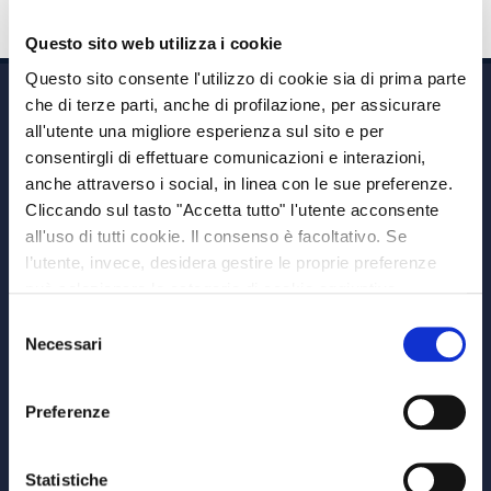
Questo sito web utilizza i cookie
Questo sito consente l'utilizzo di cookie sia di prima parte
che di terze parti, anche di profilazione, per assicurare
all'utente una migliore esperienza sul sito e per
consentirgli di effettuare comunicazioni e interazioni,
anche attraverso i social, in linea con le sue preferenze.
Cliccando sul tasto "Accetta tutto" l'utente acconsente
Via A. Albricci 7,
all'uso di tutti cookie. Il consenso è facoltativo. Se
20122 Milano,
l’utente, invece, desidera gestire le proprie preferenze
P.IVA 08595960967
può selezionare le categorie di cookie aggiuntive,
Note Legali
riportate di seguito. Per avere informazioni più dettagliate
Selezione
© Copyright MEDVIDA Partners
è possibile cliccare sul pulsante "Mostra dettagli".
Necessari
del
Privacy
–
Cookie Policy
consenso
Whistleblowing Channel
Preferenze
CHI SIAMO
MEDVIDA Partners
Statistiche